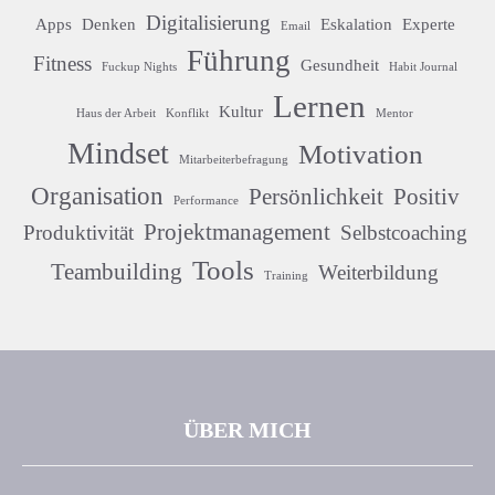
Digitalisierung
Apps
Denken
Eskalation
Experte
Email
Führung
Fitness
Gesundheit
Fuckup Nights
Habit Journal
Lernen
Kultur
Haus der Arbeit
Konflikt
Mentor
Mindset
Motivation
Mitarbeiterbefragung
Organisation
Persönlichkeit
Positiv
Performance
Projektmanagement
Produktivität
Selbstcoaching
Tools
Teambuilding
Weiterbildung
Training
ÜBER MICH