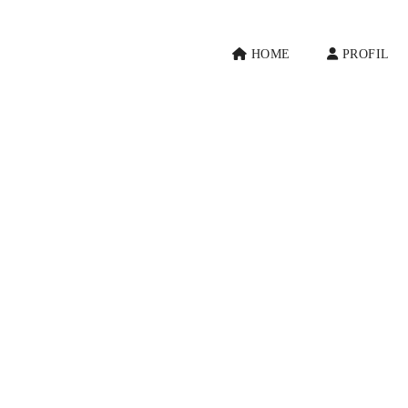
HOME
PROFIL
tleister und
einander wollen
päter einmal in
urch Konflikte zwischen